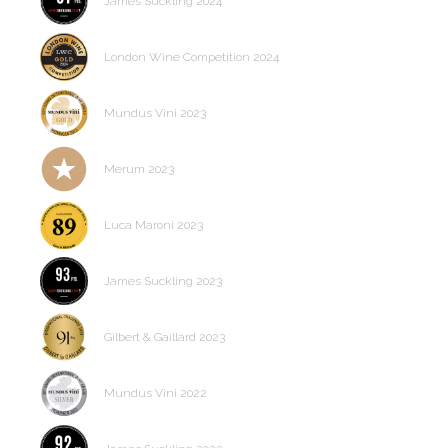
James Suckling 2024
London Wine Competition 2024
Mundus Vini 2023
Merum 2023
Luca Maroni 2023
James Suckling 2023
Gilbert & Gaillard 2023
Mundus Vini 2022