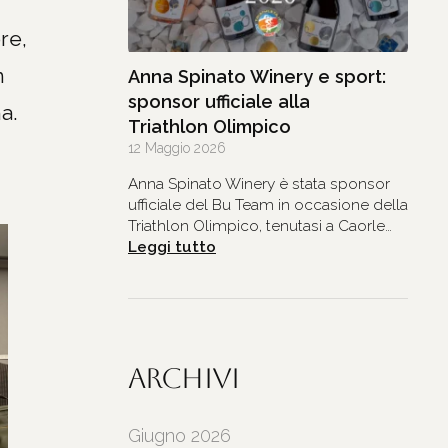
Winery
re,
n
Anna Spinato Winery e sport:
sponsor ufficiale alla
a.
Triathlon Olimpico
12 Maggio 2026
Anna Spinato Winery è stata sponsor
ufficiale del Bu Team in occasione della
Triathlon Olimpico, tenutasi a Caorle…
:
Leggi tutto
Anna
Spinato
Winery
e
sport:
sponsor
Archivi
ufficiale
alla
Triathlon Olimpico
Giugno 2026