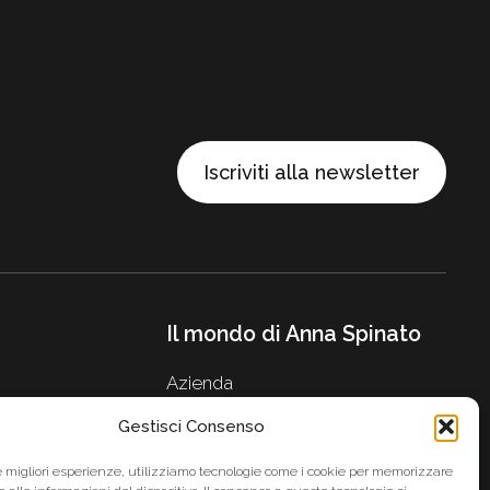
Iscriviti alla newsletter
Il mondo di Anna Spinato
Azienda
Anna Spinato Company
Gestisci Consenso
Premi
News
le migliori esperienze, utilizziamo tecnologie come i cookie per memorizzare