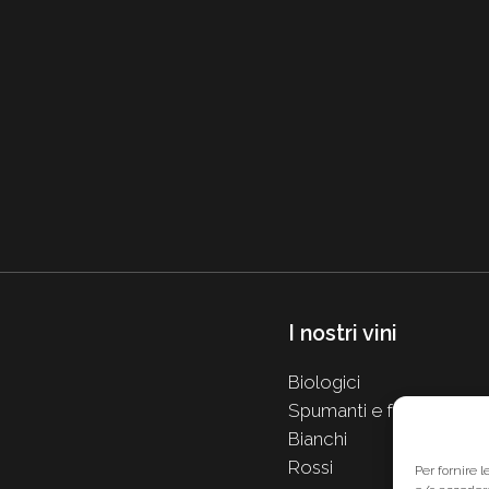
I nostri vini
Biologici
Spumanti e frizzanti
Bianchi
Rossi
Per fornire 