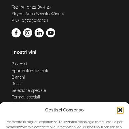
Tel: +39 0422 857927
Skype: Anna Spinato Winery
P.iva: 03703080261
I nostri vini
Biologici
Spumanti e frizzanti
Bianchi
Rossi
Selezione speciale
Formati speciali
HerØ
Gestisci Consenso
Il mondo di Anna Spinato
Per fornire le migliori esperienze, utilizziamo tecnologie come i cookie per
memorizzare e/o accedere alle informazioni del dispositivo. Il consenso a