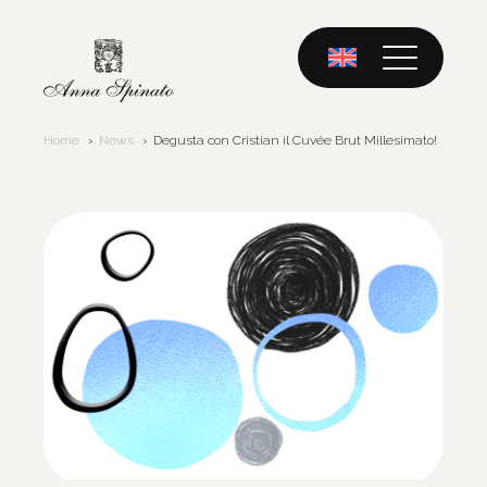
Skip
to
content
Home
News
Degusta con Cristian il Cuvée Brut Millesimato!