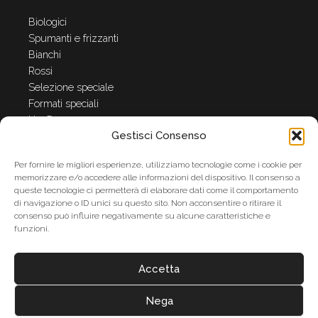
Biologici
Spumanti e frizzanti
Bianchi
Rossi
Selezione speciale
Formati speciali
HerØ
Gestisci Consenso
Il mondo di Anna Spinato
Per fornire le migliori esperienze, utilizziamo tecnologie come i cookie per
memorizzare e/o accedere alle informazioni del dispositivo. Il consenso a
Azienda
queste tecnologie ci permetterà di elaborare dati come il comportamento
di navigazione o ID unici su questo sito. Non acconsentire o ritirare il
Anna Spinato Company
consenso può influire negativamente su alcune caratteristiche e
Premi
funzioni.
News
Contatti
Accetta
Cookie Policy
Dichiarazione sulla Privacy
Nega